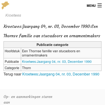
MENU
Kroetwes
Menu
Kroetwes
:
Jaargang 04, nr. 03, December 1990:Een
Publicaties
Thornse familie van stucadoors en ornamentmakers
Dialect
Publicatie categorie
Locaties
Hoofdstuk
Een Thornse familie van stucadoors en
ornamentmakers
Kaarten
Publicatie
Kroetwes:Jaargang 04, nr. 03, December 1990
Categorie
Thorn
Overig
Terug naar
Kroetwes:Jaargang 04, nr. 03, December 1990
Verenigingsinfo
Op- en aanmerkingen sturen
aan