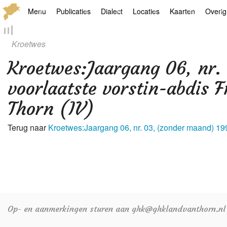
Menu
Publicaties
Dialect
Locaties
Kaarten
Overig
Hoofdpagina
Boek
Thoears Woeardebook
Plaatsen
Geschiedkundige
Genea
Kroetwes
Activiteiten archief
Kroetwes
Thoears klankmetje
Monumenten
Historische kaar
Links
Kroetwes
:
Jaargang 06, nr.
Nieuws archief
Overige
Gedicht van Har Sniekers in het Thoe
Grenspalen
Zoom
voorlaatste vorstin-abdis 
Thorn (IV)
Zoeken
Spelling van het Thoears
Oetdrökkinge en Gezèkdjes in het Th
Terug naar
Kroetwes:Jaargang 06, nr. 03, (zonder maand) 19
Op- en aanmerkingen sturen aan ghk@ghklandvanthorn.nl