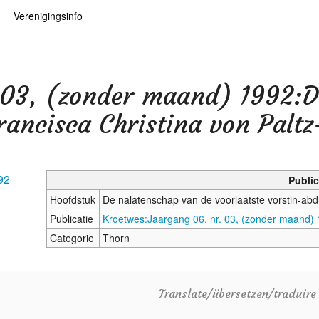
Verenigingsinfo
 kaarten
logie
Info
ten
Lid worden
 03, (zonder maand) 1992:D
ars
RHIDOC
Francisca Christina von Palt
oears
92
Public
Hoofdstuk
De nalatenschap van de voorlaatste vorstin-abd
Publicatie
Kroetwes:Jaargang 06, nr. 03, (zonder maand)
Categorie
Thorn
Translate/übersetzen/traduir