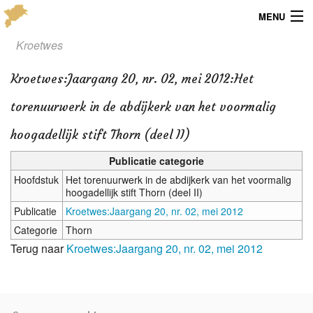
MENU
Kroetwes
Menu
Kroetwes
:
Jaargang 20, nr. 02, mei 2012:Het
Publicaties
torenuurwerk in de abdijkerk van het voormalig
Dialect
hoogadellijk stift Thorn (deel II)
Locaties
Publicatie categorie
Kaarten
Hoofdstuk
Het torenuurwerk in de abdijkerk van het voormalig
hoogadellijk stift Thorn (deel II)
Overig
Publicatie
Kroetwes:Jaargang 20, nr. 02, mei 2012
Categorie
Thorn
Verenigingsinfo
Terug naar
Kroetwes:Jaargang 20, nr. 02, mei 2012