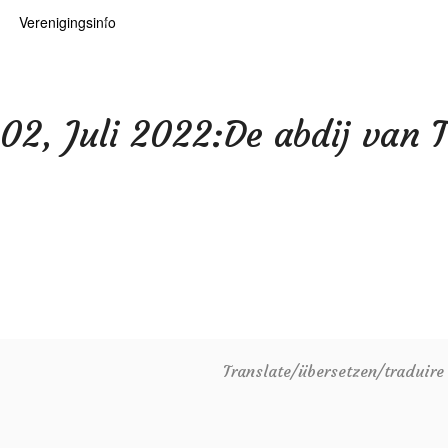
Verenigingsinfo
 kaarten
logie
Info
ten
Lid worden
 02, Juli 2022:De abdij van 
ars
RHIDOC
oears
Translate/übersetzen/traduir