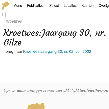
Menu
Publicaties
Dialect
Locaties
Kaarten
Overig
Hoofdpagina
Boek
Thoears Woeardebook
Plaatsen
Geschiedkundige
Genea
Kroetwes
Activiteiten archief
Kroetwes
Thoears klankmetje
Monumenten
Historische kaar
Links
Kroetwes
:
Jaargang 30, nr.
Nieuws archief
Overige
Gedicht van Har Sniekers in het Thoe
Grenspalen
Zoom
Gilze
Zoeken
Spelling van het Thoears
Terug naar
Kroetwes:Jaargang 30, nr. 02, Juli 2022
Oetdrökkinge en Gezèkdjes in het Th
Op- en aanmerkingen sturen aan ghk@ghklandvanthorn.nl