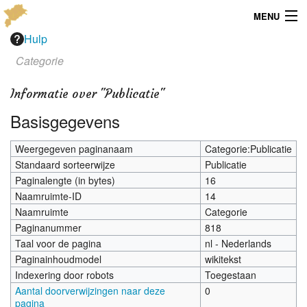
MENU
Hulp
Menu
Categorie
Publicaties
Informatie over "Publicatie"
Dialect
Basisgegevens
Locaties
Weergegeven paginanaam
Categorie:Publicatie
Standaard sorteerwijze
Publicatie
Kaarten
Paginalengte (in bytes)
16
Naamruimte-ID
14
Overig
Naamruimte
Categorie
Paginanummer
818
Verenigingsinfo
Taal voor de pagina
nl - Nederlands
Paginainhoudmodel
wikitekst
Indexering door robots
Toegestaan
Aantal doorverwijzingen naar deze
0
pagina