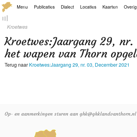
Menu
Publicaties
Dialect
Locaties
Kaarten
Overig
Hoofdpagina
Boek
Thoears Woeardebook
Plaatsen
Geschiedkundige
Genea
Kroetwes
Activiteiten archief
Kroetwes
Thoears klankmetje
Monumenten
Historische kaar
Links
Kroetwes
:
Jaargang 29, nr.
Nieuws archief
Overige
Gedicht van Har Sniekers in het Thoe
Grenspalen
Zoom
het wapen van Thorn opgelo
Zoeken
Spelling van het Thoears
Terug naar
Kroetwes:Jaargang 29, nr. 03, December 2021
Oetdrökkinge en Gezèkdjes in het Th
Op- en aanmerkingen sturen aan ghk@ghklandvanthorn.nl