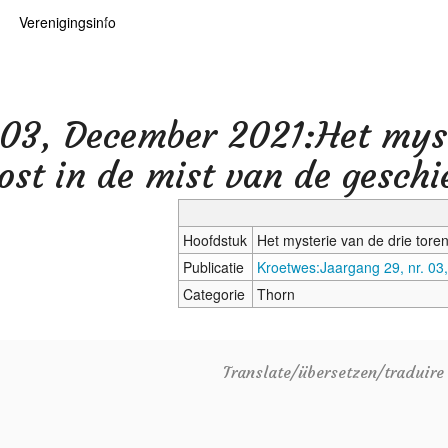
Verenigingsinfo
 kaarten
logie
Info
ten
Lid worden
 03, December 2021:Het myst
ars
RHIDOC
st in de mist van de geschi
Hoofdstuk
Het mysterie van de drie tore
oears
Publicatie
Kroetwes:Jaargang 29, nr. 0
Categorie
Thorn
Translate/übersetzen/traduir