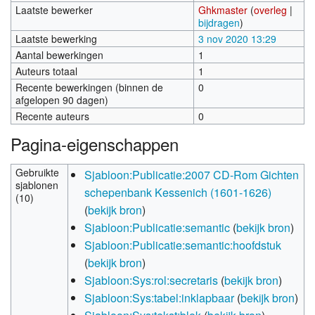
Laatste bewerker
Ghkmaster
(
overleg
|
bijdragen
)
Laatste bewerking
3 nov 2020 13:29
Aantal bewerkingen
1
Auteurs totaal
1
Recente bewerkingen (binnen de
0
afgelopen 90 dagen)
Recente auteurs
0
Pagina-eigenschappen
Gebruikte
Sjabloon:Publicatie:2007 CD-Rom Gichten
sjablonen
schepenbank Kessenich (1601-1626)
(10)
(
bekijk bron
)
Sjabloon:Publicatie:semantic
(
bekijk bron
)
Sjabloon:Publicatie:semantic:hoofdstuk
(
bekijk bron
)
Sjabloon:Sys:rol:secretaris
(
bekijk bron
)
Sjabloon:Sys:tabel:inklapbaar
(
bekijk bron
)