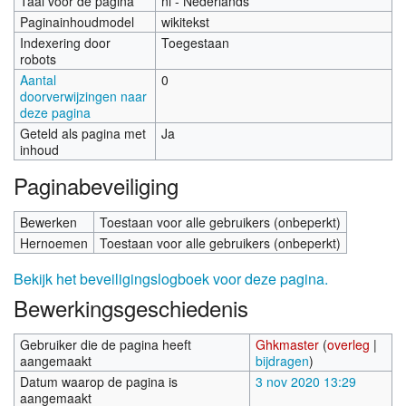
Taal voor de pagina
nl - Nederlands
Paginainhoudmodel
wikitekst
Indexering door
Toegestaan
robots
Aantal
0
doorverwijzingen naar
deze pagina
Geteld als pagina met
Ja
inhoud
Paginabeveiliging
Bewerken
Toestaan voor alle gebruikers (onbeperkt)
Hernoemen
Toestaan voor alle gebruikers (onbeperkt)
Bekijk het beveiligingslogboek voor deze pagina.
Bewerkingsgeschiedenis
Gebruiker die de pagina heeft
Ghkmaster
(
overleg
|
aangemaakt
bijdragen
)
Datum waarop de pagina is
3 nov 2020 13:29
aangemaakt