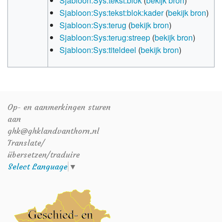
Sjabloon:Sys:tekst:blok
(
bekijk bron
)
Sjabloon:Sys:tekst:blok:kader
(
bekijk bron
)
Sjabloon:Sys:terug
(
bekijk bron
)
Sjabloon:Sys:terug:streep
(
bekijk bron
)
Sjabloon:Sys:titeldeel
(
bekijk bron
)
Op- en aanmerkingen sturen
aan
ghk@ghklandvanthorn.nl
Translate/
übersetzen/traduire
Select Language
▼