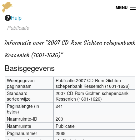
MENU
Hulp
Menu
Publicatie
Publicaties
Informatie over "2007 CD-Rom Gichten schepenbank
Dialect
Kessenich (1601-1626)"
Locaties
Basisgegevens
Kaarten
Weergegeven
Publicatie:2007 CD-Rom Gichten
paginanaam
schepenbank Kessenich (1601-1626)
Standaard
2007 CD-Rom Gichten schepenbank
Overig
sorteerwijze
Kessenich (1601-1626)
Paginalengte (in
241
Verenigingsinfo
bytes)
Naamruimte-ID
200
Naamruimte
Publicatie
Paginanummer
2888