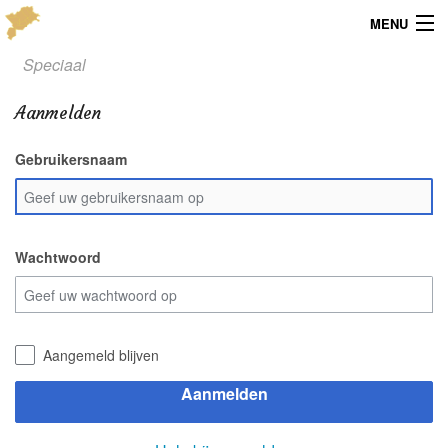
MENU
Speciaal
Menu
Aanmelden
Publicaties
Gebruikersnaam
Dialect
Locaties
Kaarten
Wachtwoord
Overig
Verenigingsinfo
Aangemeld blijven
Aanmelden