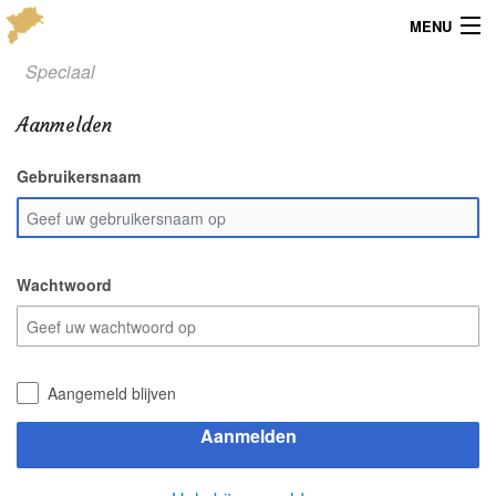
MENU
Speciaal
Menu
Aanmelden
Publicaties
Gebruikersnaam
Dialect
Locaties
Kaarten
Wachtwoord
Overig
Verenigingsinfo
Aangemeld blijven
Aanmelden