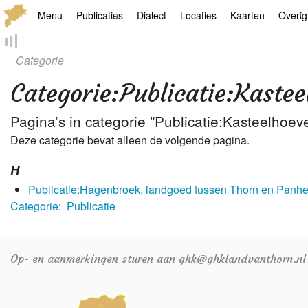
Menu
Publicaties
Dialect
Locaties
Kaarten
Overig
Hoofdpagina
Boek
Thoears Woeardebook
Plaatsen
Geschiedkundige
Genea
Categorie
Activiteiten archief
Kroetwes
Thoears klankmetje
Monumenten
Historische kaar
Links
Categorie
:
Publicatie:Kaste
Nieuws archief
Overige
Gedicht van Har Sniekers in het Thoe
Grenspalen
Zoom
Pagina’s in categorie "Publicatie:Kasteelhoe
Deze categorie bevat alleen de volgende pagina.
Zoeken
Spelling van het Thoears
H
Oetdrökkinge en Gezèkdjes in het Th
Publicatie:Hagenbroek, landgoed tussen Thorn en Panhe
Categorie
:
Publicatie
Op- en aanmerkingen sturen aan ghk@ghklandvanthorn.nl