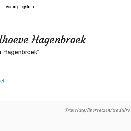
Verenigingsinfo
 kaarten
logie
Info
ten
Lid worden
elhoeve Hagenbroek
ars
RHIDOC
ve Hagenbroek"
oears
el
Translate/übersetzen/traduir