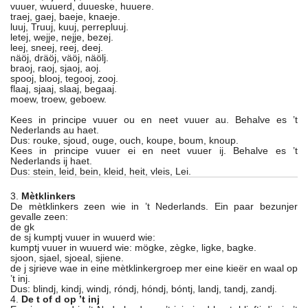
vuuer, wuuerd, duueske, huuere.
traej, gaej, baeje, knaeje.
luuj, Truuj, kuuj, perrepluuj.
letej, wejje, nejje, bezej.
leej, sneej, reej, deej.
näöj, dräöj, väöj, näölj.
braoj, raoj, sjaoj, aoj.
spooj, blooj, tegooj, zooj.
flaaj, sjaaj, slaaj, begaaj.
moew, troew, geboew.
Kees in principe vuuer ou en neet vuuer au. Behalve es ’t
Nederlands au haet.
Dus: rouke, sjoud, ouge, ouch, koupe, boum, knoup.
Kees in principe vuuer ei en neet vuuer ij. Behalve es ’t
Nederlands ij haet.
Dus: stein, leid, bein, kleid, heit, vleis, Lei.
3.
Mètklinkers
De mètklinkers zeen wie in ’t Nederlands. Ein paar bezunjer
gevalle zeen:
de gk
de sj kumptj vuuer in wuuerd wie:
kumptj vuuer in wuuerd wie: mögke, zègke, ligke, bagke.
sjoon, sjael, sjoeal, sjiene.
de j sjrieve wae in eine mètklinkergroep mer eine kieër en waal op
’t inj.
Dus: blindj, kindj, windj, róndj, hóndj, bóntj, landj, tandj, zandj.
4.
De t of d op ’t inj