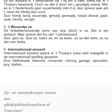
Es ein woeard in ’t Nederlands op ’t inj ein d haet, blieftj die in ’t
Thoears bewaardj. Ouch es die d door ein j gevolgdj waertj. Mer
es in ’t Nederlands gein vuuerbeeldj mèt d is, den sjrieve wae ein
t, want die klinktj dao ouch.
Dus: hóndj, landj, wuuerdje, gehadj, gesnaptj, roead, bloeat, gaat,
zaat, intrintj, versjèt.
5. '
t Wuuerdje se
De ónbeklemtoeandje vorm van doe (dich) is se. Det is ein
woeard. Wae sjrieve det los van ’t werkwoeard.
Dus: geis se, duis se, kieks se, es se kieks, es se det wèts, es se
det mer lieëts.
6.
Internationaal wuuerd
Internationaal wuuerd waere in ’t Thoears zoea väöl mäögelik in
de internationaal spelling gesjreve.
Dus: bibliotheek, televisie, computer, chirurg, garage, specialist,
jury, station.
Op- en aanmerkingen sturen
aan
ghk@ghklandvanthorn.nl
Translate/