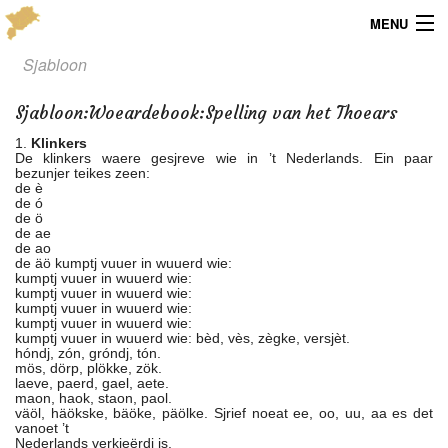
MENU
Sjabloon
Menu
Sjabloon
:
Woeardebook:Spelling van het Thoears
Publicaties
1.
Klinkers
De klinkers waere gesjreve wie in ’t Nederlands. Ein paar
Dialect
bezunjer teikes zeen:
de è
de ó
Locaties
de ö
de ae
de ao
Kaarten
de äö kumptj vuuer in wuuerd wie:
kumptj vuuer in wuuerd wie:
kumptj vuuer in wuuerd wie:
Overig
kumptj vuuer in wuuerd wie:
kumptj vuuer in wuuerd wie:
kumptj vuuer in wuuerd wie: bèd, vès, zègke, versjèt.
Verenigingsinfo
hóndj, zón, gróndj, tón.
mös, dörp, plökke, zök.
laeve, paerd, gael, aete.
maon, haok, staon, paol.
väöl, häökske, bäöke, päölke. Sjrief noeat ee, oo, uu, aa es det
vanoet ’t
Nederlands verkieërdj is.