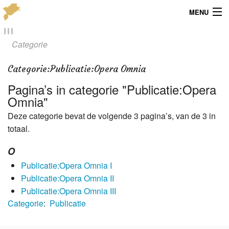
MENU
Menu
Categorie
Publicaties
Categorie
:
Publicatie:Opera Omnia
Dialect
Pagina’s in categorie "Publicatie:Opera
Omnia"
Locaties
Deze categorie bevat de volgende 3 pagina’s, van de 3 in
totaal.
Kaarten
O
Overig
Publicatie:Opera Omnia I
Verenigingsinfo
Publicatie:Opera Omnia II
Publicatie:Opera Omnia III
Categorie
:
Publicatie