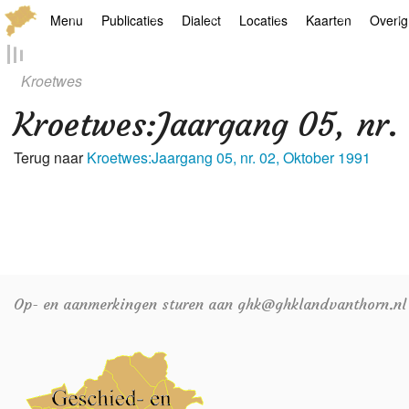
Menu
Publicaties
Dialect
Locaties
Kaarten
Overig
Hoofdpagina
Boek
Thoears Woeardebook
Plaatsen
Geschiedkundige
Genea
Kroetwes
Activiteiten archief
Kroetwes
Thoears klankmetje
Monumenten
Historische kaar
Links
Kroetwes
:
Jaargang 05, nr.
Nieuws archief
Overige
Gedicht van Har Sniekers in het Thoe
Grenspalen
Zoom
Terug naar
Kroetwes:Jaargang 05, nr. 02, Oktober 1991
Zoeken
Spelling van het Thoears
Oetdrökkinge en Gezèkdjes in het Th
Op- en aanmerkingen sturen aan ghk@ghklandvanthorn.nl