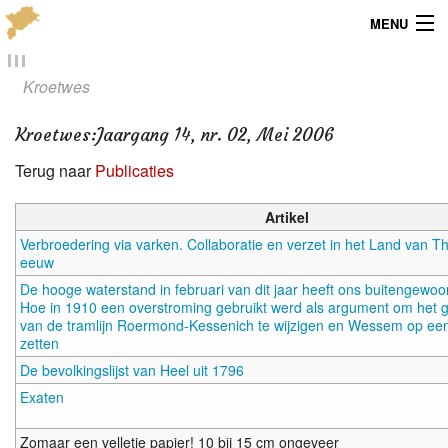
MENU
Menu
Kroetwes
Publicaties
Kroetwes
:
Jaargang 14, nr. 02, Mei 2006
Dialect
Terug naar
Publicaties
Locaties
Artikel
Verbroedering via varken. Collaboratie en verzet in het Land van T
Kaarten
eeuw
De hooge waterstand in februari van dit jaar heeft ons buitengewoo
Overig
Hoe in 1910 een overstroming gebruikt werd als argument om het 
van de tramlijn Roermond-Kessenich te wijzigen en Wessem op een 
zetten
Verenigingsinfo
De bevolkingslijst van Heel uit 1796
Exaten
Zomaar een velletje papier! 10 bij 15 cm ongeveer