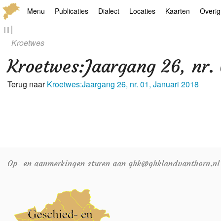
Menu
Publicaties
Dialect
Locaties
Kaarten
Overig
Hoofdpagina
Boek
Thoears Woeardebook
Plaatsen
Geschiedkundige
Genea
Kroetwes
Activiteiten archief
Kroetwes
Thoears klankmetje
Monumenten
Historische kaar
Links
Kroetwes
:
Jaargang 26, nr.
Nieuws archief
Overige
Gedicht van Har Sniekers in het Thoe
Grenspalen
Zoom
Terug naar
Kroetwes:Jaargang 26, nr. 01, Januari 2018
Zoeken
Spelling van het Thoears
Oetdrökkinge en Gezèkdjes in het Th
Op- en aanmerkingen sturen aan ghk@ghklandvanthorn.nl