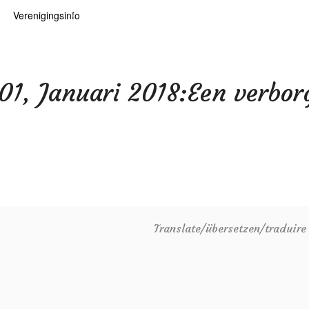
Verenigingsinfo
 kaarten
logie
Info
ten
Lid worden
 01, Januari 2018:Een verbor
ars
RHIDOC
oears
Translate/übersetzen/traduir