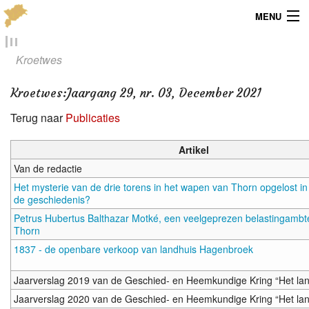
MENU
Menu
Kroetwes
Publicaties
Kroetwes
:
Jaargang 29, nr. 03, December 2021
Dialect
Terug naar
Publicaties
Locaties
Artikel
Van de redactie
Kaarten
Het mysterie van de drie torens in het wapen van Thorn opgelost in
de geschiedenis?
Overig
Petrus Hubertus Balthazar Motké, een veelgeprezen belastingambte
Thorn
Verenigingsinfo
1837 - de openbare verkoop van landhuis Hagenbroek
Jaarverslag 2019 van de Geschied- en Heemkundige Kring “Het la
Jaarverslag 2020 van de Geschied- en Heemkundige Kring “Het la