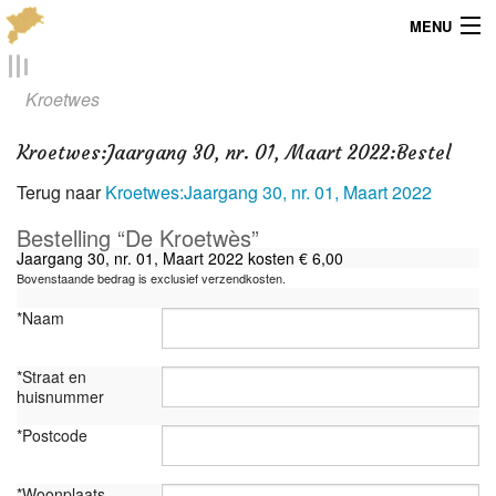
MENU
Menu
Kroetwes
Publicaties
Kroetwes
:
Jaargang 30, nr. 01, Maart 2022:Bestel
Dialect
Terug naar
Kroetwes:Jaargang 30, nr. 01, Maart 2022
Locaties
Bestelling “De Kroetwès”
Jaargang 30, nr. 01, Maart 2022 kosten € 6,00
Kaarten
Bovenstaande bedrag is exclusief verzendkosten.
*Naam
Overig
*Straat en
Verenigingsinfo
huisnummer
*Postcode
*Woonplaats