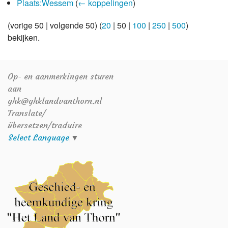
Plaats:Wessem
(
← koppelingen
)
(
vorige 50
|
volgende 50
) (
20
|
50
|
100
|
250
|
500
)
bekijken.
Op- en aanmerkingen sturen
aan
ghk@ghklandvanthorn.nl
Translate/
übersetzen/traduire
Select Language
▼