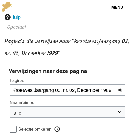
MENU
Hulp
Menu
Speciaal
Publicaties
Pagina's die verwijzen naar "Kroetwes:Jaargang 03,
Dialect
nr. 02, December 1989"
Locaties
Verwijzingen naar deze pagina
Kaarten
Pagina:
Overig
Naamruimte:
Verenigingsinfo
Selectie omkeren