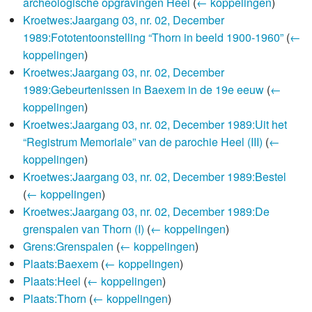
archeologische opgravingen Heel
(
← koppelingen
)
Kroetwes:Jaargang 03, nr. 02, December
1989:Fototentoonstelling “Thorn in beeld 1900-1960”
(
←
koppelingen
)
Kroetwes:Jaargang 03, nr. 02, December
1989:Gebeurtenissen in Baexem in de 19e eeuw
(
←
koppelingen
)
Kroetwes:Jaargang 03, nr. 02, December 1989:Uit het
“Registrum Memoriale” van de parochie Heel (III)
(
←
koppelingen
)
Kroetwes:Jaargang 03, nr. 02, December 1989:Bestel
(
← koppelingen
)
Kroetwes:Jaargang 03, nr. 02, December 1989:De
grenspalen van Thorn (I)
(
← koppelingen
)
Grens:Grenspalen
(
← koppelingen
)
Plaats:Baexem
(
← koppelingen
)
Plaats:Heel
(
← koppelingen
)
Plaats:Thorn
(
← koppelingen
)