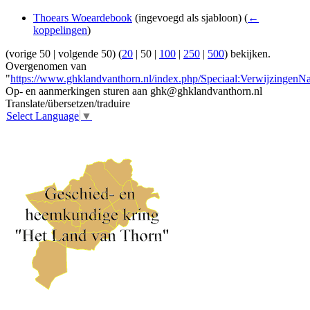
Thoears Woeardebook
(ingevoegd als sjabloon)
(
←
koppelingen
)
(
vorige 50
|
volgende 50
) (
20
|
50
|
100
|
250
|
500
) bekijken.
Overgenomen van
"
https://www.ghklandvanthorn.nl/index.php/Speciaal:Verwijzingen
Op- en aanmerkingen sturen aan ghk@ghklandvanthorn.nl
Translate/übersetzen/traduire
Select Language
▼