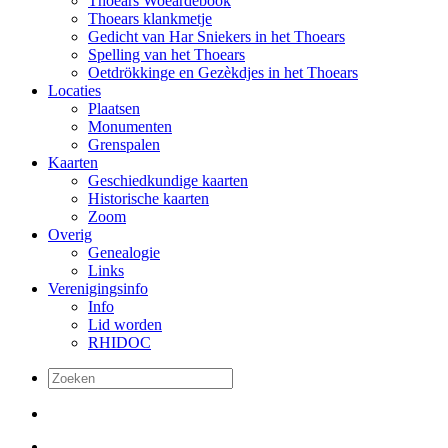
Thoears Woeardebook
Thoears klankmetje
Gedicht van Har Sniekers in het Thoears
Spelling van het Thoears
Oetdrökkinge en Gezèkdjes in het Thoears
Locaties
Plaatsen
Monumenten
Grenspalen
Kaarten
Geschiedkundige kaarten
Historische kaarten
Zoom
Overig
Genealogie
Links
Verenigingsinfo
Info
Lid worden
RHIDOC