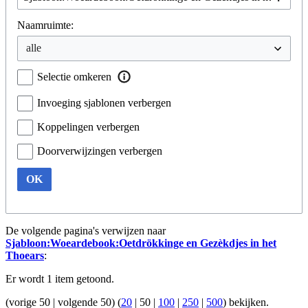
Naamruimte:
Selectie omkeren
Invoeging sjablonen verbergen
Koppelingen verbergen
Doorverwijzingen verbergen
OK
De volgende pagina's verwijzen naar
Sjabloon:Woeardebook:Oetdrökkinge en Gezèkdjes in het
Thoears
:
Er wordt 1 item getoond.
(
vorige 50
|
volgende 50
) (
20
|
50
|
100
|
250
|
500
) bekijken.