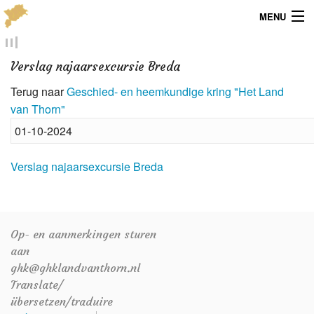
MENU
Menu
Verslag najaarsexcursie Breda
Publicaties
Terug naar
Geschied- en heemkundige kring "Het Land
van Thorn"
Dialect
01-10-2024
Locaties
Verslag najaarsexcursie Breda
Kaarten
Overig
Op- en aanmerkingen sturen
Verenigingsinfo
aan
ghk@ghklandvanthorn.nl
Translate/
übersetzen/traduire