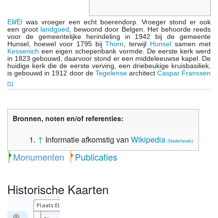
Ell
/
Èl
was vroeger een echt boerendorp. Vroeger stond er ook
een groot
landgoed
, bewoond door Belgen. Het behoorde reeds
voor de gemeentelijke herindeling in 1942 bij de gemeente
Hunsel, hoewel voor 1795 bij
Thorn
, terwijl
Hunsel
samen met
Kessenich
een eigen schepenbank vormde. De eerste kerk werd
in 1823 gebouwd, daarvoor stond er een middeleeuwse kapel. De
huidige kerk die de eerste verving, een driebeukige kruisbasiliek,
is gebouwd in 1912 door de
Tegelense
architect
Caspar Franssen
.
[
1
]
Bronnen, noten en/of referenties:
↑
Informatie afkomstig van
Wikipedia
(Nederlands)
Monumenten
Publicaties
Historische Kaarten
Plaats:Ell:1764-1771:1
Plaats:Ell:1861:1