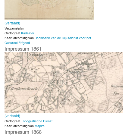
(vertaald)
Verzamelplan
Cartograaf
Kadaster
Kaart afkomstig van
Beeldbank van de Rijksdienst voor het
Cultureel Erfgoed
Impressum 1861
(vertaald)
Cartograaf
Topografische Dienst
Kaart afkomstig van
Mapire
Impressum 1866