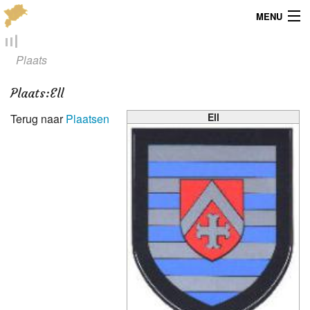
MENU
Menu
Plaats
Publicaties
Plaats
:
Ell
Dialect
Ell
Terug naar
Plaatsen
Locaties
Kaarten
Overig
Verenigingsinfo