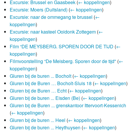
Excursie: Brussel en Gaasbeek
(
← koppelingen
)
Excursie: Moers (Duitsland)
(
← koppelingen
)
Excursie: naar de ommegang te brussel
(
←
koppelingen
)
Excursie: naar kasteel Ooidonk Zottegem
(
←
koppelingen
)
Film “DE MEYSBERG. SPOREN DOOR DE TIJD
(
←
koppelingen
)
Filmvoorstelling “De Meisberg. Sporen door de tijd"
(
←
koppelingen
)
Gluren bij de buren ... Bocholt
(
← koppelingen
)
Gluren bij de Buren … Bocholt-Sluis 18
(
← koppelingen
)
Gluren bij de Buren … Echt
(
← koppelingen
)
Gluren bij de buren ... Eisden (Be)
(
← koppelingen
)
Gluren bij de Buren ... grenskantoor Ittervoort-Kessenich
(
← koppelingen
)
Gluren bij de buren ... Heel
(
← koppelingen
)
Gluren bij de buren ... Heythuysen
(
← koppelingen
)