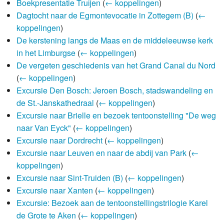
Boekpresentatie Truijen
(
← koppelingen
)
Dagtocht naar de Egmontevocatie in Zottegem (B)
(
←
koppelingen
)
De kerstening langs de Maas en de middeleeuwse kerk
in het Limburgse
(
← koppelingen
)
De vergeten geschiedenis van het Grand Canal du Nord
(
← koppelingen
)
Excursie Den Bosch: Jeroen Bosch, stadswandeling en
de St.-Janskathedraal
(
← koppelingen
)
Excursie naar Brielle en bezoek tentoonstelling "De weg
naar Van Eyck"
(
← koppelingen
)
Excursie naar Dordrecht
(
← koppelingen
)
Excursie naar Leuven en naar de abdij van Park
(
←
koppelingen
)
Excursie naar Sint-Truiden (B)
(
← koppelingen
)
Excursie naar Xanten
(
← koppelingen
)
Excursie: Bezoek aan de tentoonstellingstrilogie Karel
de Grote te Aken
(
← koppelingen
)