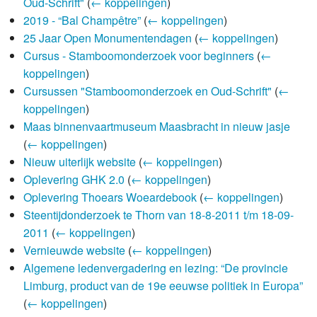
Oud-Schrift"
(
← koppelingen
)
2019 - “Bal Champêtre”
(
← koppelingen
)
25 Jaar Open Monumentendagen
(
← koppelingen
)
Cursus - Stamboomonderzoek voor beginners
(
←
koppelingen
)
Cursussen "Stamboomonderzoek en Oud-Schrift"
(
←
koppelingen
)
Maas binnenvaartmuseum Maasbracht in nieuw jasje
(
← koppelingen
)
Nieuw uiterlijk website
(
← koppelingen
)
Oplevering GHK 2.0
(
← koppelingen
)
Oplevering Thoears Woeardebook
(
← koppelingen
)
Steentijdonderzoek te Thorn van 18-8-2011 t/m 18-09-
2011
(
← koppelingen
)
Vernieuwde website
(
← koppelingen
)
Algemene ledenvergadering en lezing: “De provincie
Limburg, product van de 19e eeuwse politiek in Europa”
(
← koppelingen
)