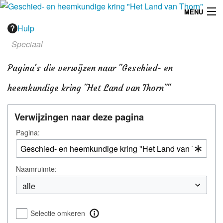
MENU
Hulp
Menu
Speciaal
Publicaties
Pagina's die verwijzen naar "Geschied- en
Dialect
heemkundige kring "Het Land van Thorn""
Locaties
Verwijzingen naar deze pagina
Kaarten
Pagina:
Overig
Naamruimte:
Verenigingsinfo
Selectie omkeren